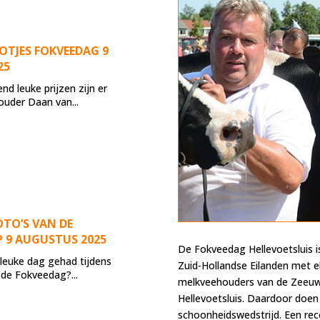
OTJES FOKVEEDAG 9
25
d leuke prijzen zijn er
uder Daan van...
OTO’S VAN DE
 9 AUGUSTUS 2025
De Fokveedag Hellevoetsluis i
 leuke dag gehad tijdens
Zuid-Hollandse Eilanden met el
 de Fokveedag?...
melkveehouders van de Zeeuw
Hellevoetsluis. Daardoor doe
schoonheidswedstrijd. Een rec