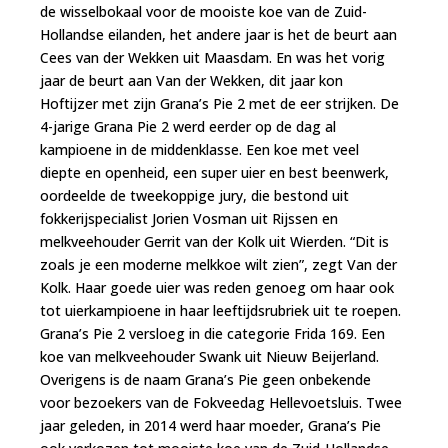
de wisselbokaal voor de mooiste koe van de Zuid-
Hollandse eilanden, het andere jaar is het de beurt aan
Cees van der Wekken uit Maasdam. En was het vorig
jaar de beurt aan Van der Wekken, dit jaar kon
Hoftijzer met zijn Grana’s Pie 2 met de eer strijken. De
4-jarige Grana Pie 2 werd eerder op de dag al
kampioene in de middenklasse. Een koe met veel
diepte en openheid, een super uier en best beenwerk,
oordeelde de tweekoppige jury, die bestond uit
fokkerijspecialist Jorien Vosman uit Rijssen en
melkveehouder Gerrit van der Kolk uit Wierden. “Dit is
zoals je een moderne melkkoe wilt zien”, zegt Van der
Kolk. Haar goede uier was reden genoeg om haar ook
tot uierkampioene in haar leeftijdsrubriek uit te roepen.
Grana’s Pie 2 versloeg in die categorie Frida 169. Een
koe van melkveehouder Swank uit Nieuw Beijerland.
Overigens is de naam Grana’s Pie geen onbekende
voor bezoekers van de Fokveedag Hellevoetsluis. Twee
jaar geleden, in 2014 werd haar moeder, Grana’s Pie