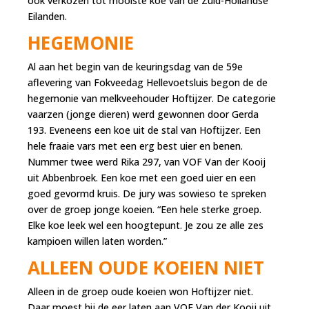
ook verkozen tot mooiste koe van de Zuid-Hollandse
Eilanden.
HEGEMONIE
Al aan het begin van de keuringsdag van de 59e
aflevering van Fokveedag Hellevoetsluis begon de de
hegemonie van melkveehouder Hoftijzer. De categorie
vaarzen (jonge dieren) werd gewonnen door Gerda
193. Eveneens een koe uit de stal van Hoftijzer. Een
hele fraaie vars met een erg best uier en benen.
Nummer twee werd Rika 297, van VOF Van der Kooij
uit Abbenbroek. Een koe met een goed uier en een
goed gevormd kruis. De jury was sowieso te spreken
over de groep jonge koeien. “Een hele sterke groep.
Elke koe leek wel een hoogtepunt. Je zou ze alle zes
kampioen willen laten worden.”
ALLEEN OUDE KOEIEN NIET
Alleen in de groep oude koeien won Hoftijzer niet.
Daar moest hij de eer laten aan VOF Van der Kooij uit